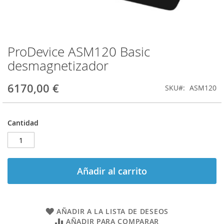
ProDevice ASM120 Basic
Saltar
al
desmagnetizador
comienzo
de
6170,00 €
SKU
ASM120
la
galería
de
imágenes
Cantidad
Añadir al carrito
AÑADIR A LA LISTA DE DESEOS
AÑADIR PARA COMPARAR