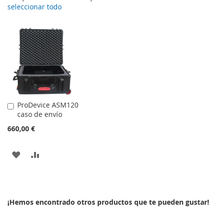
seleccionar todo
ProDevice ASM120
Añadir
caso de envío
al
carrito
660,00 €
AÑADIR
AÑADIR
A
PARA
LA
COMPARAR
¡Hemos encontrado otros productos que te pueden gustar!
LISTA